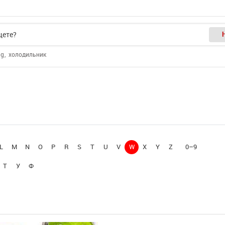
ng
холодильник
L
M
N
O
P
R
S
T
U
V
W
X
Y
Z
0–9
Т
У
Ф