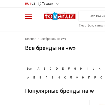
Ташкент
RU
UZ
Смартфон
samsu
Главная
Все бренды на «w»
Все бренды на «w»
Все
A
B
C
D
E
F
G
H
I
J
K
А
Б
В
Г
З
И
К
Л
М
Н
П
Р
С
Популярные бренды на w