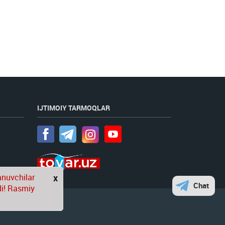
IJTIMOIY TARMOQLAR
anuvchilar
x
Chat
di! Rasmiy
angan