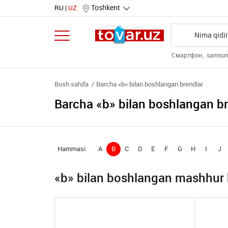
Toshkent
RU
UZ
Смартфон
samsu
Bosh sahifa
Barcha «b» bilan boshlangan brendlar
Barcha «b» bilan boshlangan br
Hammasi
A
B
C
D
E
F
G
H
I
J
«b» bilan boshlangan mashhur 