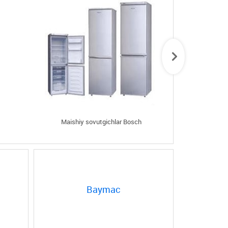
Maishiy sovutgichlar Bosch
Maishiy id
Baymac