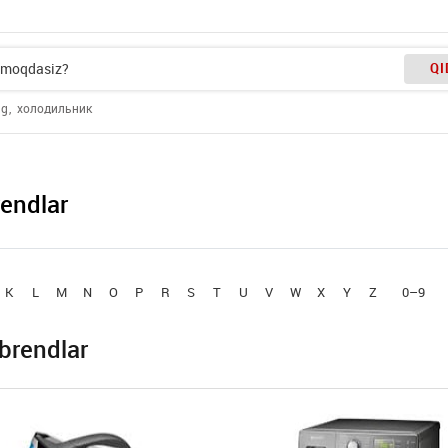
QI
ng
холодильник
endlar
K
L
M
N
O
P
R
S
T
U
V
W
X
Y
Z
0–9
brendlar