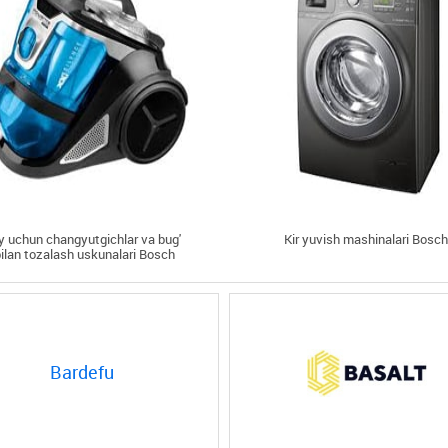
y uchun changyutgichlar va bug'
Kir yuvish mashinalari Bosch
bilan tozalash uskunalari Bosch
Bardefu