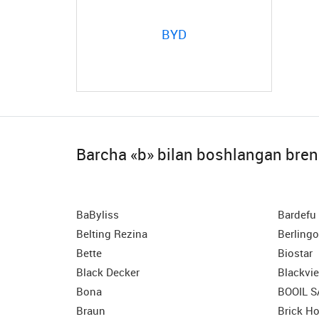
BYD
Barcha «b» bilan boshlangan bren
BaByliss
Bardefu
Belting Rezina
Berlingo
Bette
Biostar
Black Decker
Blackvi
Bona
BOOIL 
Braun
Brick H