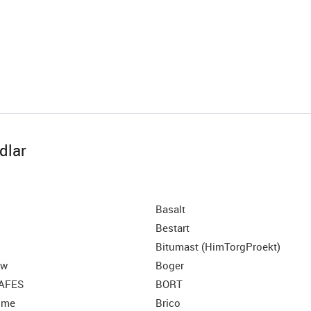
dlar
Basalt
Bestart
Bitumast (HimTorgProekt)
ew
Boger
SAFES
BORT
ome
Brico