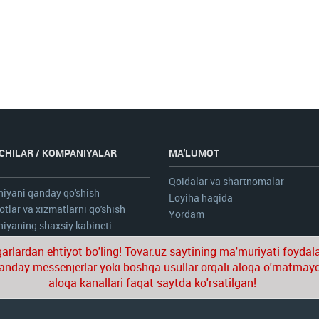
CHILAR / KOMPANIYALAR
MA'LUMOT
N
Qoidalar va shartnomalar
iyani qanday qo'shish
Loyiha haqida
tlar va xizmatlarni qo'shish
Yordam
yaning shaxsiy kabineti
bgarlardan ehtiyot bo'ling! Tovar.uz saytining ma'muriyati foydal
anday messenjerlar yoki boshqa usullar orqali aloqa o'rnatmay
aloqa kanallari faqat saytda ko'rsatilgan!
© 2020-2026 tovar.uz | Barcha huquqlar himoyal