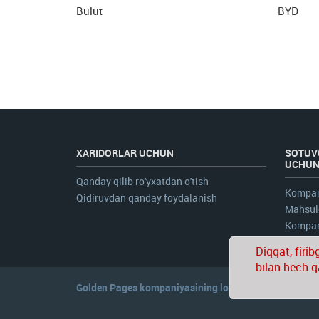
Bulut
BYD
XARIDORLAR UCHUN
SOTUV
UCHU
Qanday qilib ro'yxatdan o'tish
Kompan
Qidiruvdan qanday foydalanish
Mahsulo
Kompani
Diqqat, firi
bilan hech q
Golden Pages
kompaniyasining loyihasi