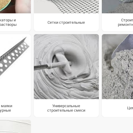
каторы и
Строи
Сетки строительные
 растворы
ремонтн
и маяки
Универсальные
Це
урные
строительные смеси