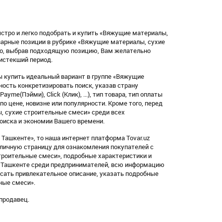
ыстро и легко подобрать и купить «Вяжущие материалы,
варные позиции в рубрике «Вяжущие материалы, сухие
ко, выбрав подходящую позицию, Вам желательно
 истекший период.
 купить идеальный вариант в группе «Вяжущие
ость конкретизировать поиск, указав страну
me(Пэйми), Click (Клик), ...), тип товара, тип оплаты
по цене, новизне или популярности. Кроме того, перед
, сухие строительные смеси» среди всех
оиска и экономии Вашего времени.
Ташкенте», то наша интернет платформа Tovar.uz
 личную страницу для ознакомления покупателей с
роительные смеси», подробные характеристики и
 в Ташкенте среди предпринимателей, всю информацию
исать привлекательное описание, указать подробные
ные смеси».
продавец.