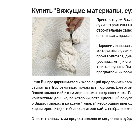
Купить "Вяжущие материалы, су
Приветствуем Вас н
сухие строительны
строительные смес
связаться с продав
Широкий диапазон 
материалы, сухие 
производителя, диап
(розница, опт) и е
тем как купить, В
предлагаемых вари
Если
Вы предприниматель
, желающий предложить свои
станет для Вас отличным полем для торговли. Для это
Вашей компанией и коммерческими предложениями. Вы
контактные данные, по которым потенциальный покупа
о Ваших товарах в разделе "Товары" необходимо препо
характеристики), чтобы посетители сайта выбрали им
Ответственность за предоставленные сведения в рубр