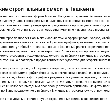
хие строительные смеси" в Ташкенте
а нашей торговой платформе Tovar.uz. На данной странице Вы можете б
е смеси» у наших проверенных и надежных поставщиков. Все цены на то
и в Ташкенте» лично утверждены продавцами и производителями. Одна
цом, чтобы уточнить есть ли товар в наличии и не изменилась ли цена за
фильтров позволяет Вам максимально точно сформировать запрос, чтобы
строительные смеси» в Ташкенте. При помощи фильтров имеется возможн
азон цен, удобный для Вас вид оплаты (наличный расчет, перечисление, Pay
го ключевые параметры и характеристики. А также сгруппировать позиции 
ы можете сравнить похожие предложения из рубрики «Вяжущие материалы
антов. Наша платформа предоставляет все удобства для эффективного п
 товары на странице «Вяжущие материалы, сухие строительные смеси в 
го Вам необходимо пройти бесплатную регистрацию на сайте и оформить
 можете добавить фотографии в разделе «Вяжущие материалы, сухие ст
тель может с Вами связаться. Стоит отметить, что ввиду конкуренции
днести наиболее выгодным способом (загрузить оригинальные фото, нап
енно Ваше предложение в рубрике «Вяжущие материалы, сухие строитель
ике «Вяжущие материалы, сухие строительные смеси в Ташкенте» несет 