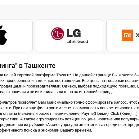
инга" в Ташкенте
а нашей торговой платформе Tovar.uz. На данной странице Вы можете бы
их проверенных и надежных поставщиков. Все цены на товарные позици
продавцами и производителями. Однако, выбрав подходящую позицию, В
вар в наличии и не изменилась ли цена за истекший период.
фильтров позволяет Вам максимально точно сформировать запрос, чтобы
кенте. При помощи фильтров имеется возможность конкретизировать пои
 оплаты (наличный расчет, перечисление, Payme(Пэйми), Click (Клик), ...)
еристики. А также сгруппировать позиции по цене, новизне или популярн
предложения из рубрики «Аксессуары для автотюнинга» среди всех пред
ффективного поиска и экономии Вашего времени.