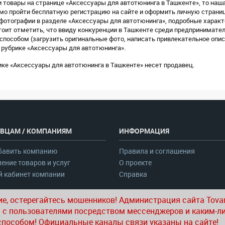
 товары на странице «Аксессуары для автотюнинга в Ташкенте», то наша
имо пройти бесплатную регистрацию на сайте и оформить личную страни
тографии в разделе «Аксессуары для автотюнинга», подробные характ
тоит отметить, что ввиду конкуренции в Ташкенте среди предпринимате
пособом (загрузить оригинальные фото, написать привлекательное опис
 рубрике «Аксессуары для автотюнинга».
ке «Аксессуары для автотюнинга в Ташкенте» несет продавец.
ВЦАМ / КОМПАНИЯМ
ИНФОРМАЦИЯ
бавить компанию
Правила и соглашения
ение товаров и услуг
О проекте
 кабинет компании
Справка
е, остерегайтесь мошенников! Администрация сайта Tovar
 с пользователями посредством мессенджеров и каким-л
способом! Официальные каналы связи указаны на сайте!