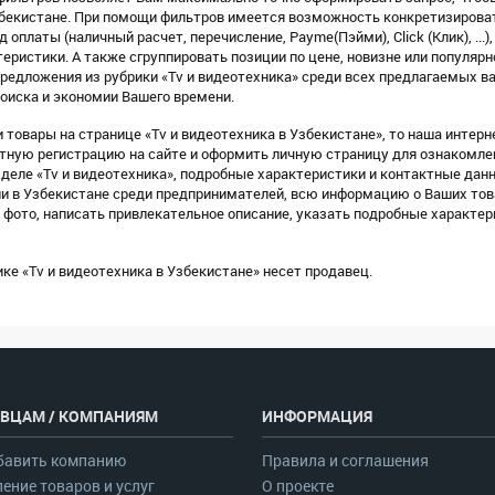
бекистане. При помощи фильтров имеется возможность конкретизировать
 оплаты (наличный расчет, перечисление, Payme(Пэйми), Click (Клик), ...)
еристики. А также сгруппировать позиции по цене, новизне или популярн
редложения из рубрики «Tv и видеотехника» среди всех предлагаемых в
оиска и экономии Вашего времени.
товары на странице «Tv и видеотехника в Узбекистане», то наша интерн
латную регистрацию на сайте и оформить личную страницу для ознакомл
деле «Tv и видеотехника», подробные характеристики и контактные дан
ии в Узбекистане среди предпринимателей, всю информацию о Ваших тов
фото, написать привлекательное описание, указать подробные характер
ке «Tv и видеотехника в Узбекистане» несет продавец.
ВЦАМ / КОМПАНИЯМ
ИНФОРМАЦИЯ
бавить компанию
Правила и соглашения
ение товаров и услуг
О проекте