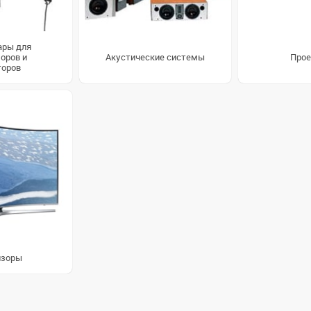
ары для
оров и
Акустические системы
Прое
торов
изоры