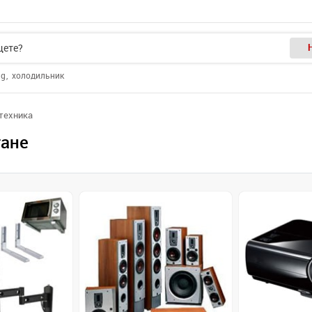
ng
холодильник
отехника
тане