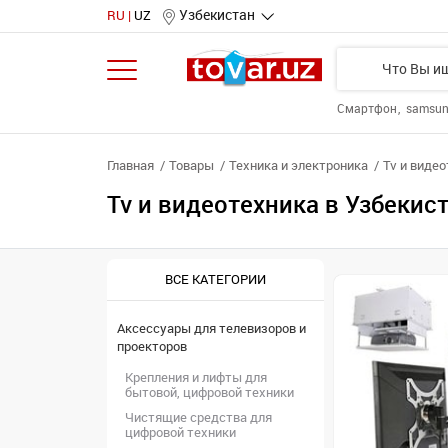
Узбекистан
RU
UZ
Смартфон
samsu
Главная
Товары
Техника и электроника
Tv и виде
Tv и видеотехника в Узбекис
ВСЕ КАТЕГОРИИ
Аксессуары для телевизоров и
проекторов
Крепления и лифты для
бытовой, цифровой техники
Чистящие средства для
цифровой техники