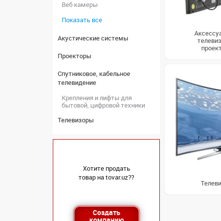
Веб камеры
Показать все
Аксессу
Акустические системы
телевиз
проек
Проекторы
Спутниковое, кабельное
телевидение
Крепления и лифты для
бытовой, цифровой техники
Телевизоры
Хотите продать
товар на tovar.uz??
Телев
Создать
компанию