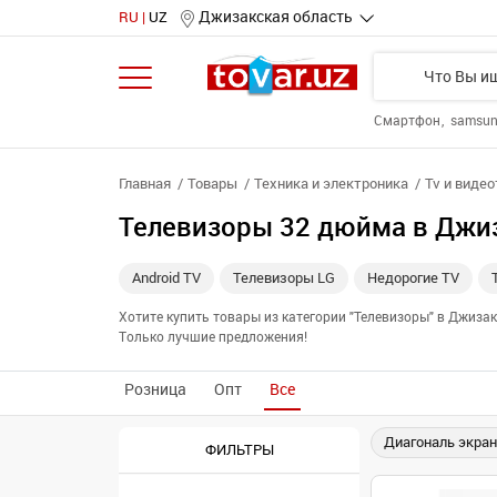
Джизакская область
RU
UZ
Смартфон
samsu
Главная
Товары
Техника и электроника
Tv и виде
Телевизоры 32 дюйма в Джи
Android TV
Телевизоры LG
Недорогие TV
Хотите купить товары из категории "Телевизоры" в Джиз
Только лучшие предложения!
Розница
Опт
Все
Диагональ экран
ФИЛЬТРЫ