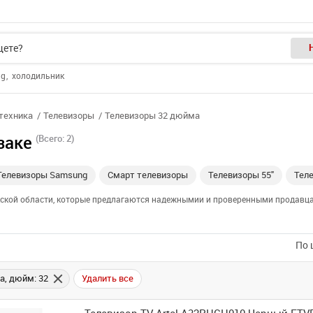
ng
холодильник
отехника
Телевизоры
Телевизоры 32 дюйма
заке
(Всего: 2)
Телевизоры Samsung
Смарт телевизоры
Телевизоры 55"
Теле
акской области, которые предлагаются надежнымии и проверенными продавца
По 
а, дюйм: 32
Удалить все