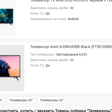
Телевизор TV Artel A32PHCH010 Черный FT
Диагональ экрана, дюйм:
32
Smart TV:
Да
Операционная система:
Android
Телевизор Artel A32NHA900 Black (FTVE3200
Тип телевизора:
Светодиодный (LED)
Диагональ экрана, дюйм:
32
Smart TV:
Да
NY
Телевизоры 43"
Телевизоры 32"
смотреть, купить / заказать Товары рубрики "Телевизоры"