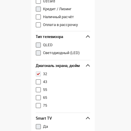
Uzcard
Кредит / Лизинг
Наличный расчёт
Оплата в рассрочку
Перечисление
Тип телевизора
QLED
Светодиодный (LED)
Диагональ экрана, дюйм
32
43
55
65
75
Smart TV
Да