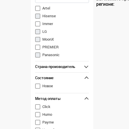
регионе:
Artel
Hisense
Immer
LG
MoonX
PREMIER
Panasonic
Samsung
Страна-производитель
Shivaki (UZ)
Состояние
Sony
TCL
Новое
Toshiba
Метод оплаты
Vesta (Artel)
Click
Ziffler
Humo
Payme