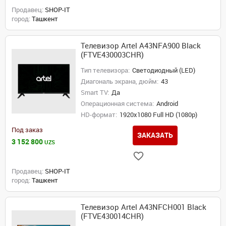
Продавец:
SHOP-IT
город:
Ташкент
Телевизор Artel A43NFA900 Black
(FTVE430003CHR)
Тип телевизора:
Светодиодный (LED)
Диагональ экрана, дюйм:
43
Smart TV:
Да
Операционная система:
Android
HD-формат:
1920x1080 Full HD (1080p)
Под заказ
ЗАКАЗАТЬ
3 152 800
UZS
Продавец:
SHOP-IT
город:
Ташкент
Телевизор Artel A43NFCH001 Black
(FTVE430014CHR)