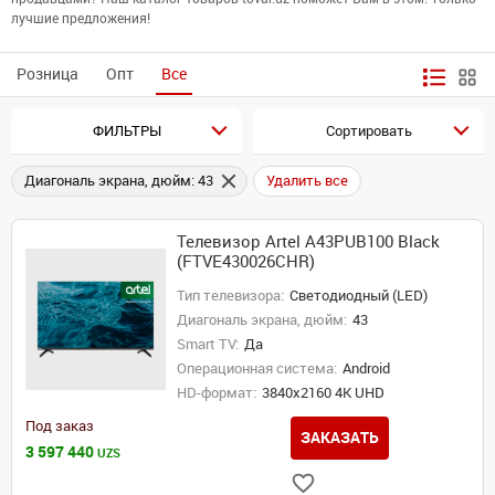
лучшие предложения!
Розница
Опт
Все
ФИЛЬТРЫ
Сортировать
Диагональ экрана, дюйм: 43
Удалить все
Телевизор Artel A43PUB100 Black
(FTVE430026CHR)
Тип телевизора:
Светодиодный (LED)
Диагональ экрана, дюйм:
43
Smart TV:
Да
Операционная система:
Android
HD-формат:
3840x2160 4K UHD
Под заказ
ЗАКАЗАТЬ
3 597 440
UZS