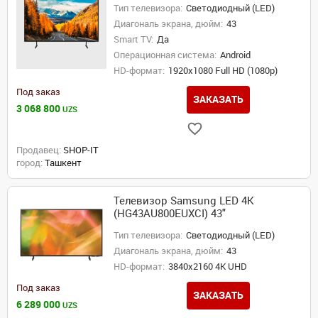
Тип телевизора:
Светодиодный (LED)
Диагональ экрана, дюйм:
43
Smart TV:
Да
Операционная система:
Android
HD-формат:
1920x1080 Full HD (1080p)
Под заказ
ЗАКАЗАТЬ
3 068 800
UZS
Продавец:
SHOP-IT
город:
Ташкент
Телевизор Samsung LED 4K
(HG43AU800EUXCI) 43"
Тип телевизора:
Светодиодный (LED)
Диагональ экрана, дюйм:
43
HD-формат:
3840x2160 4K UHD
Под заказ
ЗАКАЗАТЬ
6 289 000
UZS