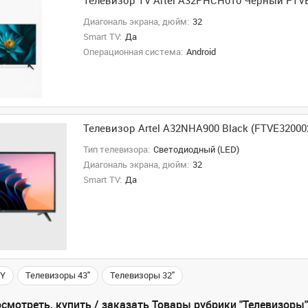
Телевизор TV Artel A32PHCH010 Черный FT
Диагональ экрана, дюйм:
32
Smart TV:
Да
Операционная система:
Android
Телевизор Artel A32NHA900 Black (FTVE3200
Тип телевизора:
Светодиодный (LED)
Диагональ экрана, дюйм:
32
Smart TV:
Да
NY
Телевизоры 43"
Телевизоры 32"
смотреть, купить / заказать Товары рубрики "Телевизоры"