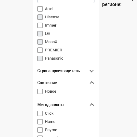
регионе:
Artel
Hisense
Immer
LG
MoonX
PREMIER
Panasonic
Samsung
Страна-производитель
Shivaki (UZ)
Состояние
Sony
TCL
Новое
Toshiba
Метод оплаты
Vesta (Artel)
Click
Ziffler
Humo
Payme