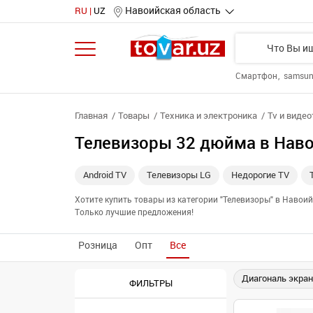
Навоийская область
RU
UZ
Смартфон
samsu
Главная
Товары
Техника и электроника
Tv и виде
Телевизоры 32 дюйма в Нав
Android TV
Телевизоры LG
Недорогие TV
Хотите купить товары из категории "Телевизоры" в Наво
Только лучшие предложения!
Розница
Опт
Все
Диагональ экран
ФИЛЬТРЫ