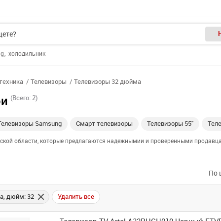
ng
холодильник
отехника
Телевизоры
Телевизоры 32 дюйма
ои
(Всего: 2)
Телевизоры Samsung
Смарт телевизоры
Телевизоры 55"
Теле
ийской области, которые предлагаются надежнымии и проверенными продавца
По 
а, дюйм: 32
Удалить все