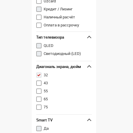
Uzcard
Кредит / Лизинг
Наличный расчёт
Оплата в рассрочку
Перечисление
Тип телевизора
QLED
Светодиодный (LED)
Диагональ экрана, дюйм
32
43
55
65
75
Smart TV
Да