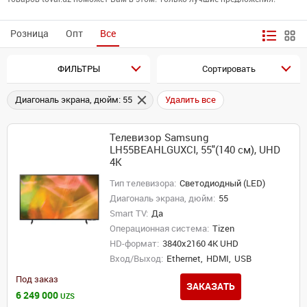
Розница
Опт
Все
ФИЛЬТРЫ
Сортировать
Диагональ экрана, дюйм: 55
Удалить все
Телевизор Samsung
LH55BEAHLGUXCI, 55"(140 см), UHD
4K
Тип телевизора:
Светодиодный (LED)
Диагональ экрана, дюйм:
55
Smart TV:
Да
Операционная система:
Tizen
HD-формат:
3840x2160 4K UHD
Вход/Выход:
Ethernet,
HDMI,
USB
Под заказ
ЗАКАЗАТЬ
6 249 000
UZS