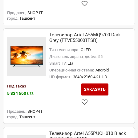
Продавец:
SHOP-IT
город:
Ташкент
Телевизор Artel A55MQ9700 Dark
Grey (FTVE550001TSR)
Тип телевизора:
QLED
Диагональ экрана, дюйм:
55
Smart TV:
Да
Операционная система:
Android
HD-формат:
3840x2160 4K UHD
Под заказ
ЗАКАЗАТЬ
5 334 560
UZS
Продавец:
SHOP-IT
город:
Ташкент
Телевизор Artel A55PUCH010 Black