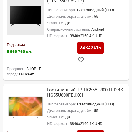
(FTVE550015CHR)
Тип телевизора:
Светодиодный (LED)
Диагональ экрана, дюйм:
55
Smart TV:
Да
Операционная система:
Android
HD-формат:
3840x2160 4K UHD
Под заказ
ЗАКАЗАТЬ
5 569 760
UZS
Продавец:
SHOP-IT
город:
Ташкент
Гостиничный ТВ HG55AU800 LED 4K
HG55U800FEUXCI
Тип телевизора:
Светодиодный (LED)
Диагональ экрана, дюйм:
55
Smart TV:
Да
HD-формат:
3840x2160 4K UHD