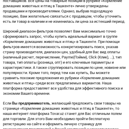
поставщиков. Все цены на товарные позиции в рубрике «Кормление
домашних животных и птиц в Ташкенте» лично утверждены
продавцами и производителями. Однако, выбрав подходящую
позицию, Вам желательно связаться с продавцом, чтобы уточнить
есть ли товар в наличии и не изменилась ли цена за истекший период.
Широкий диапазон фильтров позволяет Вам максимально точно
сформировать запрос, чтобы купить идеальный вариант в группе
«Кормление домашних животных и птиц» в Ташкенте. При помощи
фильтров имеется возможность конкретизировать поиск, указав
страну производителя, диапазон цен, удобный для Вас вид оплаты
(наличный расчет, перечисление, Payme(Пэйми), Click (Клик), ...), тип
товара, тип оплаты (розница, опт) и его ключевые параметры и
характеристики. А также сгруппировать позиции по цене, новизне или
популярности. Кроме того, перед тем как купить, Вы можете
сравнить похожие предложения из рубрики «Кормление домашних
животных и птиц» среди всех предлагаемых вариантов. Наша
платформа предоставляет все удобства для эффективного поиска и
экономии Вашего времени.
Если
Вы предприниматель
, желающий предложить свои товары на
странице «Кормление домашних животных и птиц в Ташкенте», то
наша интернет платформа Tovar.uz станет для Вас отличным полем
для торговли. Для этого Вам необходимо пройти бесплатную
регистрацию на сайте и оформить личную страницу для