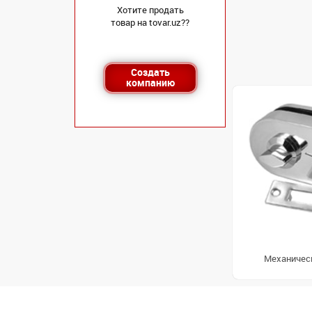
Хотите продать
товар на tovar.uz??
Создать
компанию
Механичес