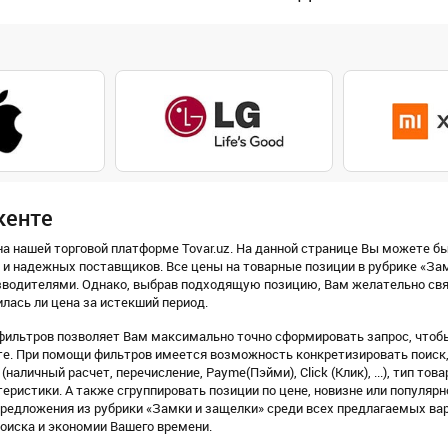
кенте
а нашей торговой платформе Tovar.uz. На данной странице Вы можете бы
 и надежных поставщиков. Все цены на товарные позиции в рубрике «За
водителями. Однако, выбрав подходящую позицию, Вам желательно связ
илась ли цена за истекший период.
ильтров позволяет Вам максимально точно сформировать запрос, чтобы
е. При помощи фильтров имеется возможность конкретизировать поиск, 
(наличный расчет, перечисление, Payme(Пэйми), Click (Клик), ...), тип тов
еристики. А также сгруппировать позиции по цене, новизне или популярн
предложения из рубрики «Замки и защелки» среди всех предлагаемых ва
оиска и экономии Вашего времени.