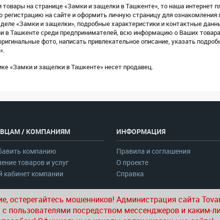
 товары на странице «Замки и защелки в Ташкенте», то наша интернет п
ую регистрацию на сайте и оформить личную страницу для ознакомления
деле «Замки и защелки», подробные характеристики и контактные данн
ии в Ташкенте среди предпринимателей, всю информацию о Ваших товара
ригинальные фото, написать привлекательное описание, указать подроб
».
ке «Замки и защелки в Ташкенте» несет продавец.
ВЦАМ / КОМПАНИЯМ
ИНФОРМАЦИЯ
бавить компанию
Правила и соглашения
ение товаров и услуг
О проекте
 кабинет компании
Справка
е, остерегайтесь мошенников! Администрация сайта Tovar
 с пользователями посредством мессенджеров и каким-л