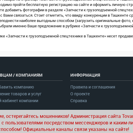
бходимо пройти бесплатную регистрацию на сайте и оформить личную ст
 добавить фотографии в разделе «Запчасти к грузоподъемной спецтехн
с Вами связаться. Стоит отметить, что ввиду конкуренции в Ташкенте 
реподнести наиболее выгодным способом (загрузить оригинальные фото, 
ыбрали именно Ваше предложение в рубрике «Запчасти к грузоподъемной
ке «Запчасти к грузоподъемной спецтехнике в Ташкенте» несет продаве
ВЦАМ / КОМПАНИЯМ
ИНФОРМАЦИЯ
бавить компанию
Правила и соглашения
ение товаров и услуг
О проекте
 кабинет компании
Справка
е, остерегайтесь мошенников! Администрация сайта Tovar
 с пользователями посредством мессенджеров и каким-л
способом! Официальные каналы связи указаны на сайте!
© 2020-2026 tovar.uz | Все права защищены