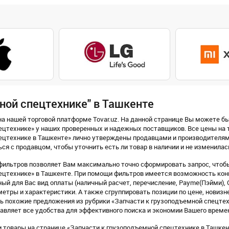
ной спецтехнике" в Ташкенте
а нашей торговой платформе Tovar.uz. На данной странице Вы можете бы
цтехнике» у наших проверенных и надежных поставщиков. Все цены на т
ецтехнике в Ташкенте» лично утверждены продавцами и производителя
ся с продавцом, чтобы уточнить есть ли товар в наличии и не изменилас
ильтров позволяет Вам максимально точно сформировать запрос, чтобы
цтехнике» в Ташкенте. При помощи фильтров имеется возможность конк
ый для Вас вид оплаты (наличный расчет, перечисление, Payme(Пэйми), Click
етры и характеристики. А также сгруппировать позиции по цене, новизне 
ь похожие предложения из рубрики «Запчасти к грузоподъемной спецтех
вляет все удобства для эффективного поиска и экономии Вашего време
 товары на странице «Запчасти к грузоподъемной спецтехнике в Ташкент