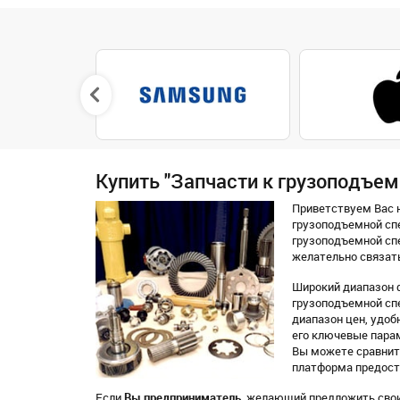
Купить "Запчасти к грузоподъем
Приветствуем Вас н
грузоподъемной спе
грузоподъемной сп
желательно связать
Широкий диапазон ф
грузоподъемной спе
диапазон цен, удобн
его ключевые парам
Вы можете сравнит
платформа предоста
Если
Вы предприниматель
, желающий предложить свои