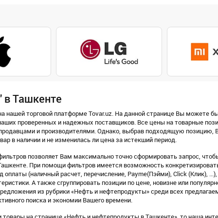
" в Ташкенте
а нашей торговой платформе Tovar.uz. На данной странице Вы можете бы
наших проверенных и надежных поставщиков. Все цены на товарные пози
продавцами и производителями. Однако, выбрав подходящую позицию, В
вар в наличии и не изменилась ли цена за истекший период.
ильтров позволяет Вам максимально точно сформировать запрос, чтобы
ашкенте. При помощи фильтров имеется возможность конкретизировать п
 оплаты (наличный расчет, перечисление, Payme(Пэйми), Click (Клик), ...)
еристики. А также сгруппировать позиции по цене, новизне или популярн
предложения из рубрики «Нефть и нефтепродукты» среди всех предлагае
тивного поиска и экономии Вашего времени.
 товары на странице «Нефть и нефтепродукты в Ташкенте», то наша инте