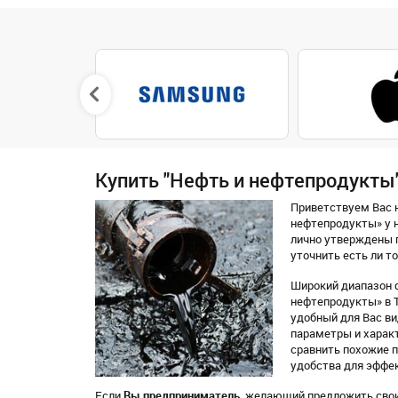
Купить "Нефть и нефтепродукты
Приветствуем Вас н
нефтепродукты» у 
лично утверждены 
уточнить есть ли то
Широкий диапазон ф
нефтепродукты» в Т
удобный для Вас вид
параметры и характ
сравнить похожие 
удобства для эффек
Если
Вы предприниматель
, желающий предложить свои