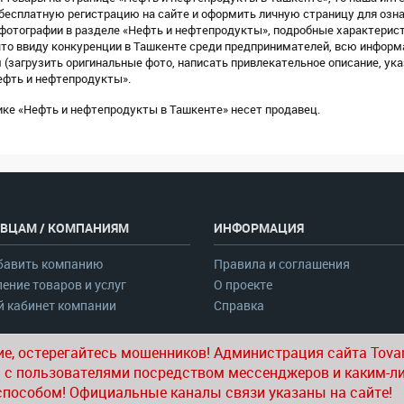
 бесплатную регистрацию на сайте и оформить личную страницу для озн
отографии в разделе «Нефть и нефтепродукты», подробные характерист
что ввиду конкуренции в Ташкенте среди предпринимателей, всю информа
загрузить оригинальные фото, написать привлекательное описание, ука
ефть и нефтепродукты».
ике «Нефть и нефтепродукты в Ташкенте» несет продавец.
ВЦАМ / КОМПАНИЯМ
ИНФОРМАЦИЯ
бавить компанию
Правила и соглашения
ение товаров и услуг
О проекте
 кабинет компании
Справка
е, остерегайтесь мошенников! Администрация сайта Tovar
 с пользователями посредством мессенджеров и каким-л
способом! Официальные каналы связи указаны на сайте!
© 2020-2026 tovar.uz | Все права защищены