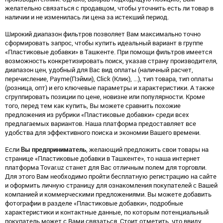
желательно связаться с продавцом, чтобы уточнить есть ли товар в
наличии и не изменилась ли цена за истекший период.
Широкий диапазон фильтров позволяет Вам максимально точно
сформировать запрос, чтобы купить идеальный вариант в группе
«Пластиковые добавки» в Ташкенте. При помощи фильтров имеется
возможность конкретизировать поиск, указав страну производителя,
диапазон цен, удобный для Вас вид оплаты (наличный расчет,
перечисление, Payme(Пэйми), Click (Клик), ...), тип товара, тип оплаты
(розница, опт) и его ключевые параметры и характеристики. А также
сгруппировать позиции по цене, новизне или популярности. Кроме
того, перед тем как купить, Вы можете сравнить похожие
предложения из рубрики «Пластиковые добавки» среди всех
предлагаемых вариантов. Наша платформа предоставляет все
удобства для эффективного поиска и экономии Вашего времени.
Если
Вы предприниматель
, желающий предложить свои товары на
странице «Пластиковые добавки в Ташкенте», то наша интернет
платформа Tovar.uz станет для Вас отличным полем для торговли.
Для этого Вам необходимо пройти бесплатную регистрацию на сайте
и оформить личную страницу для ознакомления покупателей с Вашей
компанией и коммерческими предложениями. Вы можете добавить
фотографии в разделе «Пластиковые добавки», подробные
характеристики и контактные данные, по которым потенциальный
покупатель может с Вами связаться. Стоит отметить, что ввиду