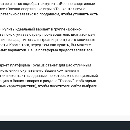
стро и легко подобрать и купить «Военно-спортивные
ике «Военно-спортивные игры в Ташкенте» лично
ательно связаться с продавцом, чтобы уточнить есть
купить идеальный вариант в группе «Военно-
 поиск, указав страну производителя, диапазон цен,
, тип товара, тип оплаты (розница, опт) и его ключевые
ости. Кроме того, перед тем как купить, Вы можете
емых вариантов. Наша платформа предоставляет все
ернет платформа Tovar.uz станет для Вас отличным
акомления покупателей с Вашей компанией и
тики и контактные данные, по которым потенциальный
ацию о Ваших товарах в разделе "Товары" необходимо
ные характеристики), чтобы посетители сайта выбрали