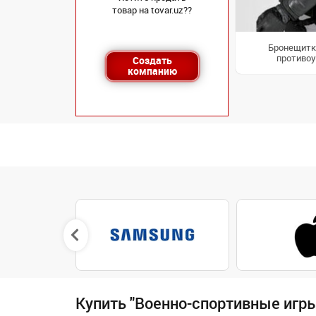
товар на tovar.uz??
Бронещитк
противо
Создать
компанию
Купить "Военно-спортивные игры