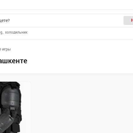
ng
холодильник
е игры
Ташкенте