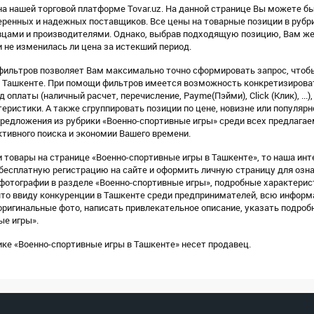
а нашей торговой платформе Tovar.uz. На данной странице Вы можете бы
еренных и надежных поставщиков. Все цены на товарные позиции в рубр
цами и производителями. Однако, выбрав подходящую позицию, Вам жел
и не изменилась ли цена за истекший период.
ильтров позволяет Вам максимально точно сформировать запрос, чтобы 
 Ташкенте. При помощи фильтров имеется возможность конкретизировать
 оплаты (наличный расчет, перечисление, Payme(Пэйми), Click (Клик), ...)
еристики. А также сгруппировать позиции по цене, новизне или популярн
предложения из рубрики «Военно-спортивные игры» среди всех предлага
тивного поиска и экономии Вашего времени.
 товары на странице «Военно-спортивные игры в Ташкенте», то наша инт
 бесплатную регистрацию на сайте и оформить личную страницу для озн
отографии в разделе «Военно-спортивные игры», подробные характерис
что ввиду конкуренции в Ташкенте среди предпринимателей, всю информ
ригинальные фото, написать привлекательное описание, указать подроб
ые игры».
ке «Военно-спортивные игры в Ташкенте» несет продавец.