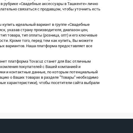
 в рубрике «Свадебные аксессуары в Ташкенте» лично
ательно связаться с продавцом, чтобы уточнить есть
 купить идеальный вариант в группе «Свадебные
к, указав страну производителя, диапазон цен,
, тип товара, тип оплаты (розница, опт) и его ключевые
ости. Кроме того, перед тем как купить, Вы можете
ых вариантов. Наша платформа предоставляет все
нет платформа Tovar.uz станет для Вас отличным
акомления покупателей с Вашей компанией и
ки и контактные данные, по которым потенциальный
ацию о Ваших товарах в разделе "Товары" необходимо
ные характеристики), чтобы посетители сайта выбрали