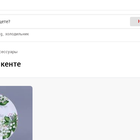
ng
холодильник
сессуары
шкенте