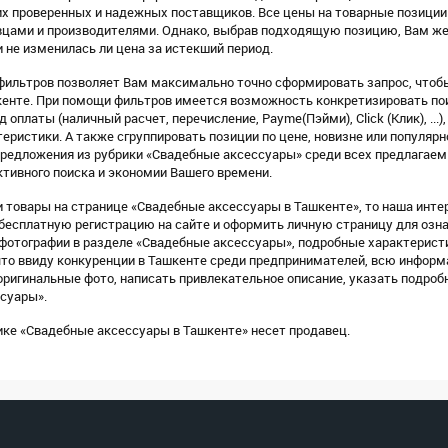
х проверенных и надежных поставщиков. Все цены на товарные позиции
цами и производителями. Однако, выбрав подходящую позицию, Вам жел
и не изменилась ли цена за истекший период.
фильтров позволяет Вам максимально точно сформировать запрос, чтобы
енте. При помощи фильтров имеется возможность конкретизировать поис
 оплаты (наличный расчет, перечисление, Payme(Пэйми), Click (Клик), ...)
еристики. А также сгруппировать позиции по цене, новизне или популярн
предложения из рубрики «Свадебные аксессуары» среди всех предлагаем
тивного поиска и экономии Вашего времени.
 товары на странице «Свадебные аксессуары в Ташкенте», то наша интер
 бесплатную регистрацию на сайте и оформить личную страницу для озн
отографии в разделе «Свадебные аксессуары», подробные характеристи
что ввиду конкуренции в Ташкенте среди предпринимателей, всю информ
ригинальные фото, написать привлекательное описание, указать подроб
суары».
ике «Свадебные аксессуары в Ташкенте» несет продавец.