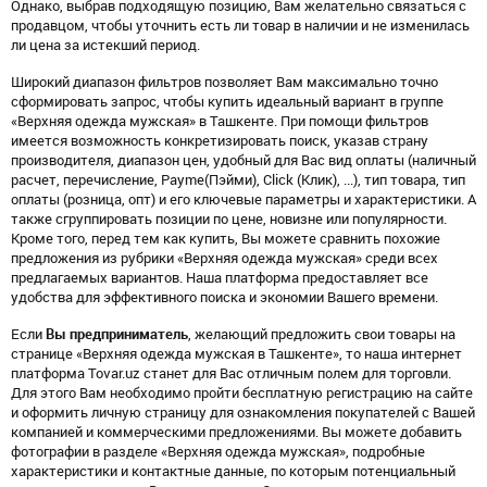
Однако, выбрав подходящую позицию, Вам желательно связаться с
продавцом, чтобы уточнить есть ли товар в наличии и не изменилась
ли цена за истекший период.
Широкий диапазон фильтров позволяет Вам максимально точно
сформировать запрос, чтобы купить идеальный вариант в группе
«Верхняя одежда мужская» в Ташкенте. При помощи фильтров
имеется возможность конкретизировать поиск, указав страну
производителя, диапазон цен, удобный для Вас вид оплаты (наличный
расчет, перечисление, Payme(Пэйми), Click (Клик), ...), тип товара, тип
оплаты (розница, опт) и его ключевые параметры и характеристики. А
также сгруппировать позиции по цене, новизне или популярности.
Кроме того, перед тем как купить, Вы можете сравнить похожие
предложения из рубрики «Верхняя одежда мужская» среди всех
предлагаемых вариантов. Наша платформа предоставляет все
удобства для эффективного поиска и экономии Вашего времени.
Если
Вы предприниматель
, желающий предложить свои товары на
странице «Верхняя одежда мужская в Ташкенте», то наша интернет
платформа Tovar.uz станет для Вас отличным полем для торговли.
Для этого Вам необходимо пройти бесплатную регистрацию на сайте
и оформить личную страницу для ознакомления покупателей с Вашей
компанией и коммерческими предложениями. Вы можете добавить
фотографии в разделе «Верхняя одежда мужская», подробные
характеристики и контактные данные, по которым потенциальный