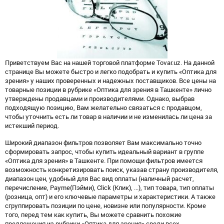
Приветствуем Вас на нашей торговой платформе Tovar.uz. На данной
странице Вы можете быстро и легко подобрать и купить «Оптика для
зрения» у наших проверенных и надежных поставщиков. Все цены на
товарные позиции в рубрике «Оптика для зрения в Ташкенте» лично
утверждены продавцами и производителями. Однако, выбрав
подходящую позицию, Вам желательно связаться с продавцом,
чтобы уточнить есть ли товар в наличии и не изменилась ли цена за
истекший период.
Широкий диапазон фильтров позволяет Вам максимально точно
сформировать запрос, чтобы купить идеальный вариант в группе
«Оптика для зрения» в Ташкенте. При помощи фильтров имеется
возможность конкретизировать поиск, указав страну производителя,
диапазон цен, удобный для Вас вид оплаты (наличный расчет,
перечисление, Payme(Пэйми), Click (Клик), ...), тип товара, тип оплаты
(розница, опт) и его ключевые параметры и характеристики. А также
сгруппировать позиции по цене, новизне или популярности. Кроме
того, перед тем как купить, Вы можете сравнить похожие
предложения из рубрики «Оптика для зрения» среди всех