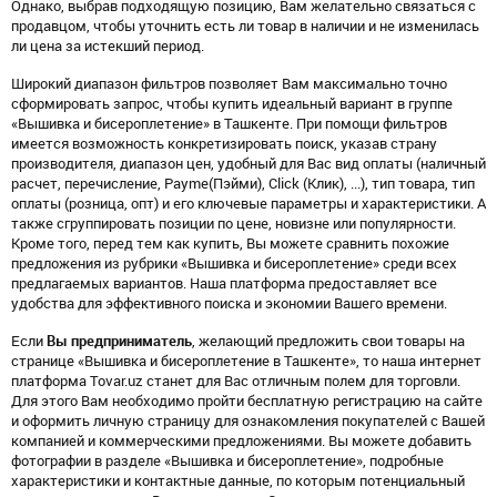
Однако, выбрав подходящую позицию, Вам желательно связаться с
продавцом, чтобы уточнить есть ли товар в наличии и не изменилась
ли цена за истекший период.
Широкий диапазон фильтров позволяет Вам максимально точно
сформировать запрос, чтобы купить идеальный вариант в группе
«Вышивка и бисероплетение» в Ташкенте. При помощи фильтров
имеется возможность конкретизировать поиск, указав страну
производителя, диапазон цен, удобный для Вас вид оплаты (наличный
расчет, перечисление, Payme(Пэйми), Click (Клик), ...), тип товара, тип
оплаты (розница, опт) и его ключевые параметры и характеристики. А
также сгруппировать позиции по цене, новизне или популярности.
Кроме того, перед тем как купить, Вы можете сравнить похожие
предложения из рубрики «Вышивка и бисероплетение» среди всех
предлагаемых вариантов. Наша платформа предоставляет все
удобства для эффективного поиска и экономии Вашего времени.
Если
Вы предприниматель
, желающий предложить свои товары на
странице «Вышивка и бисероплетение в Ташкенте», то наша интернет
платформа Tovar.uz станет для Вас отличным полем для торговли.
Для этого Вам необходимо пройти бесплатную регистрацию на сайте
и оформить личную страницу для ознакомления покупателей с Вашей
компанией и коммерческими предложениями. Вы можете добавить
фотографии в разделе «Вышивка и бисероплетение», подробные
характеристики и контактные данные, по которым потенциальный