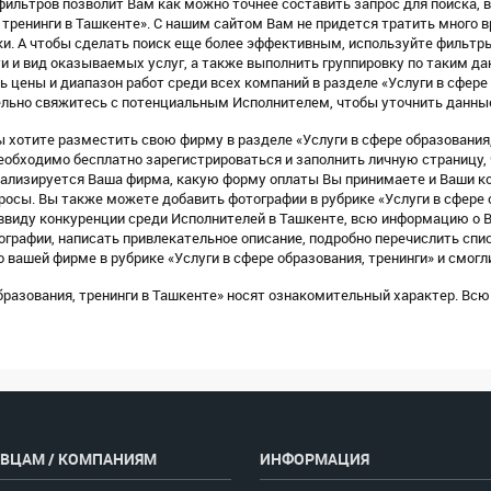
ильтров позволит Вам как можно точнее составить запрос для поиска, в
 тренинги в Ташкенте». С нашим сайтом Вам не придется тратить много в
и. А чтобы сделать поиск еще более эффективным, используйте фильтры
и и вид оказываемых услуг, а также выполнить группировку по таким данн
 цены и диапазон работ среди всех компаний в разделе «Услуги в сфере
ельно свяжитесь с потенциальным Исполнителем, чтобы уточнить данны
Вы хотите разместить свою фирму в разделе «Услуги в сфере образования,
еобходимо бесплатно зарегистрироваться и заполнить личную страницу,
ециализируется Ваша фирма, какую форму оплаты Вы принимаете и Ваши 
росы. Вы также можете добавить фотографии в рубрике «Услуги в сфере о
о ввиду конкуренции среди Исполнителей в Ташкенте, всю информацию о 
ографии, написать привлекательное описание, подробно перечислить спис
ашей фирме в рубрике «Услуги в сфере образования, тренинги» и смогли
образования, тренинги в Ташкенте» носят ознакомительный характер. В
ВЦАМ / КОМПАНИЯМ
ИНФОРМАЦИЯ