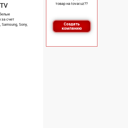
товар на tovar.uz??
 TV
 белые
 за счет
Создать
 Samsung, Sony,
компанию