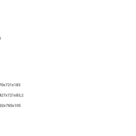
5
470х721х183
427х721х83,2
492х765х105