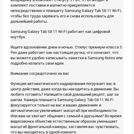
комплект поставки и магнитно прикрепляется
непосредственно к планшету Samsung Galaxy Tab S8 11 Wi-Fi,
чтобы без труда заряжать его и снова использовать для
дальнейшей работы.
Samsung Galaxy Tab S8 11 Wi-Fi работает как цифровой
ноутбук
Ищите вдохновение днем и ночью. Стилус премиум-класса S
Pen даже работает как настоящая ручка, что означает, что
вы можете удобно записывать заметки в Samsung Notes или
подробно излагать свои идеи.
Внимание сосредоточено на вас
Функция автоматического кадрирования погружает вас в
центр действия, даже когда вы находитесь в движении. Вы
любите готовить? Напишите свой домашний рецепт, шаг за
шагом. Камера планшета Samsung Galaxy Tab S8 11 Wi-Fi
фокусируется только на вас и ваших движениях и
автоматически увеличивает масштаб при необходимости.
Или вам не хватает общения с семьей и друзьями? Во время
видеозвонка объектив естественным образом уменьшает
масштаб фронтальной камеры, заставляя вас чувствовать,
что вы находитесь в одной комнате.