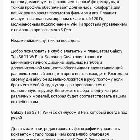
панели доминирует высококачественный фотомодуль, а
тонкий профиль обеспечивает долгие часы комфорта для
ваших рук во время просмотра фильмов и игр. Планшет
очарует вас плавным экраном с частотой 120 Гц,
молниеносным подключением Wi-Fi и простым управлением
с помощью прилагаемого S Pen.
Незаменимый спутник на весь день
Добро пожаловать в клуб с элегантным планшетом Galaxy
Tab S8 11 Wi-Fi от Samsung. Сочетание тонкого и
минималистичного дизайна, изящных изгибов и
дополнительной мощности обеспечивает захватывающий
развлекательный опыт, которого вы так жаждете. Благодаря
своему дизайну он идеально ложится в руку поэтому если
брать его с собой куда угодно, он превращается в
полноценную игрушку. Вы можете выбрать одну из трех
различных моделей, которая будет соответствовать вашим
потребностям.
Galaxy Tab S8 11 Wi-Fi со стилусом S Pen, который всегда под
рукой
Делать заметки, редактировать фотографии и управлять
контентом стало проще, чем когда-либо, благодаря
входящему в комплект стилусу S Pen. S Pen входит в