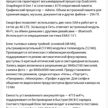
процессов гарантирует восьмиядерный процессор Qualcomm
Snapdragon 8 Gen 1 в сочетании с 8 Гб оперативной памяти.
Графический процессор — Adreno. Объем встроенной памяти для
хранения видео, музыки, документов и других файлов — 256 Гб.
Смартфон позволяет использовать две nano-SIM и работает в
сетях до 4G LTE. За выход в Сеть отвечает встроенный модуль
Wi-Fi, за обмен данными с другими девайсами — Bluetooth.
Используется операционная система EMUI 13.1.
Блок тыловых камер тройной: основной (48 Мп),
ультраширокоугольный (13 Мп) модули и телемодуль (12 Мп).
Производится оптическая стабилизация изображения,
поддерживается режим автоматической фокусировки,
доступны 5-кратный оптический зум и светодиодная вспышка.
Запись видео возможна в разрешении до 3840х2160 пикселей,
съемка фото — до 8000х6000 пикселей. Предустановлено
множество режимов, среди которых «Ночь», «Портрет»,
«Панорама», «Монохром», «Профи» и другие. Для селфи и
общения по видеосвязи предусмотрена фронтальная камера на
13 Мп.
Емкость установленного аккумулятора — 4715 мА*ч,
поддерживается беспроводная и быстрая (66 Вт) зарядка.
Соответствующий блок питания входит в комплекте поставки.