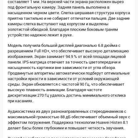
составляет 1 мм. На верхней части экрана расположен вырез
под фронтальную камеру. Задняя панель выполнена в
насыщенном черном цвете. Слегка шершавая структура корпуса
приятна тактильно и не собирает отпечатки пальцев. Две задние
камеры слегка выступают над корпусом и выделены
золотистой обводкой. Благодаря плоским боковым граням
устройство надежно лежит в руке.
Модель получила большой дисплей диагональю 6.8 дюйма с
разрешением Full HD+, что обеспечивает высокую детализацию
изображения. Экран занимает 94.9 % от всей площади лицевой
панели. IPS-матрица отвечает за точность цветопередачи и
насыщенность картинки вне зависимости от угла обзора.
Продвинутые алгоритмы автоматически подберут оптимальные
настройки яркости в зависимости от условий окружающей
среды. Экран обновляется с частотой 90 Гц, что обеспечивает
высокую плавность анимации. Благодаря частоте
дискретизации 270 Гц удалось достичь минимального отклика
при касаниях.
Аудиосистема из двух разнонаправленных стереодинамиков с
максимальной громкостью 88 дБ обеспечивает объемный звук с
эффектом погружения. Поддержка технологии Huawei Histen 8.1
делает басы более глубокими и повышает четкость звучания.