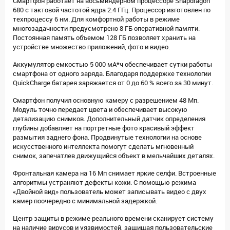
Смартфон работает на восьмиядерном процессоре Snapdragon
680 с тактовой частотой ядра 2.4 ГГц. Процессор изготовлен по
техпроцессу 6 нм. Для комфортной работы в режиме
многозадачности предусмотрено 8 ГБ оперативной памяти.
Постоянная память объемом 128 ГБ позволяет хранить на
устройстве множество приложений, фото и видео.
Аккумулятор емкостью 5 000 мА*ч обеспечивает сутки работы
смартфона от одного заряда. Благодаря поддержке технологии
QuickCharge батарея заряжается от 0 до 60 % всего за 30 минут.
Смартфон получил основную камеру с разрешением 48 Мп.
Модуль точно передает цвета и обеспечивает высокую
детализацию снимков. Дополнительный датчик определения
глубины добавляет на портретные фото красивый эффект
размытия заднего фона. Продвинутые технологии на основе
искусственного интеллекта помогут сделать мгновенный
снимок, запечатлев движущийся объект в мельчайших деталях.
Фронтальная камера на 16 Мп снимает яркие селфи. Встроенные
алгоритмы устраняют дефекты кожи. С помощью режима
«Двойной вид» пользователь может записывать видео с двух
камер поочередно с минимальной задержкой.
Центр защиты в режиме реального времени сканирует систему
на наличие вирусов и уязвимостей, защищая пользовательские