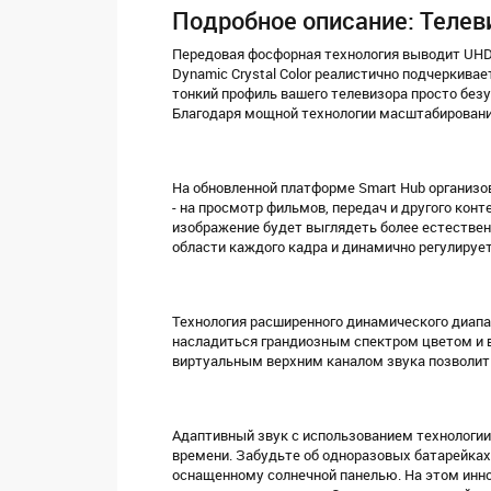
Подробное описание: Теле
Передовая фосфорная технология выводит UHD 
Dynamic Crystal Color реалистично подчеркива
тонкий профиль вашего телевизора просто без
Благодаря мощной технологии масштабировани
На обновленной платформе Smart Hub организо
- на просмотр фильмов, передач и другого конт
изображение будет выглядеть более естествен
области каждого кадра и динамично регулируе
Технология расширенного динамического диапа
насладиться грандиозным спектром цветом и 
виртуальным верхним каналом звука позволит 
Адаптивный звук с использованием технологии
времени. Забудьте об одноразовых батарейках 
оснащенному солнечной панелью. На этом инно