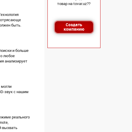
товар на tovar.uz??
Технология
 потрясающе
Создать
олжен быть.
компанию
поиски и больше
то любое
ия анализирует
 могли
3D-звук с нашим
режиме реального
mote,
й вызвать