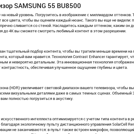
визор SAMSUNG 55 BU8500
на новый уровень. Погрузитесь в изображение с миллиардом оттенков. 
ет все цвета, чтобы вы оценили каждый нюанс. Такого вы еще не видели:
упречно сливается со стеной. Насладитесь каждым оттенком, каким он д
я до 4K вы сможете смотреть любимый контент в этом разрешении.
ван тщательный подбор контента, чтобы вы тратили меньше времени на 
ента, который вам нравится. Технология Contrast Enhancer гарантирует, ч
ным и невероятно детальным. Эта инновационная технология отображен
т контрастность, обеспечивая улучшенное ощущение глубины и цвета.
зона (HDR) увеличивает световой диапазон вашего телевизора, чтобы вы
всеми визуальными деталями даже в самых темных сценах. Объемный 
вам полностью погрузиться в акустику.
 искусственного интеллекта оптимизируется с учетом типа контента в 
благодаря экологичному пульту дистанционного управления SolarCell Re
вации не заканчиваются: в пульт также встроен микрофон, позволяющи