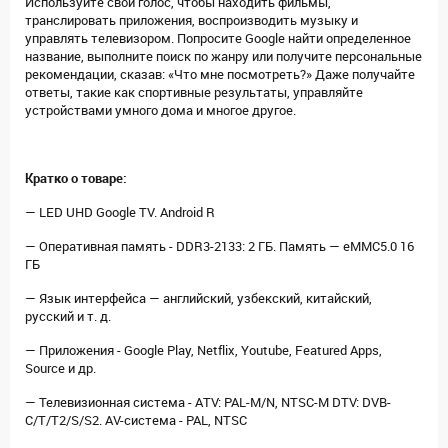
Используйте свой голос, чтобы находить фильмы,
транслировать приложения, воспроизводить музыку и
управлять телевизором. Попросите Google найти определенное
название, выполните поиск по жанру или получите персональные
рекомендации, сказав: «Что мне посмотреть?» Даже получайте
ответы, такие как спортивные результаты, управляйте
устройствами умного дома и многое другое.
Кратко о товаре:
— LED UHD Google TV. Android R
— Оперативная память - DDR3-2133: 2 ГБ. Память — eMMC5.0 16
ГБ
— Язык интерфейса — английский, узбекский, китайский,
русский и т. д.
— Приложения - Google Play, Netflix, Youtube, Featured Apps,
Source и др.
— Телевизионная система - ATV: PAL-M/N, NTSC-M DTV: DVB-
C/T/T2/S/S2. AV-система - PAL, NTSC