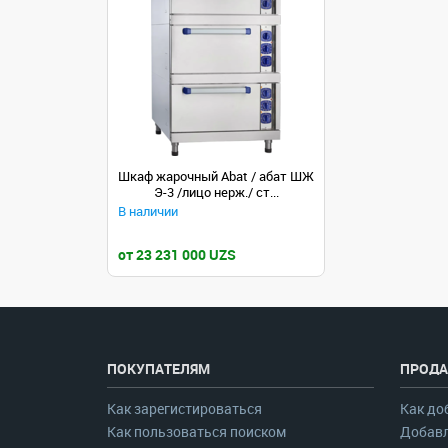
Шкаф жарочный Abat / абат ШЖ
Э-3 /лицо нерж./ ст...
В наличии
от 23 231 000 UZS
ПОКУПАТЕЛЯМ
ПРОДА
Как зарегистироваться
Как до
Как пользоваться поиском
Добавл