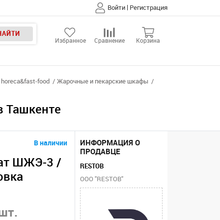
|
Войти
Регистрация
НАЙТИ
Избранное
Сравнение
Корзина
horeca&fast-food
Жарочные и пекарские шкафы
в Ташкенте
ИНФОРМАЦИЯ О
В наличии
ПРОДАВЦЕ
ат ШЖЭ-3 /
RESTOB
овка
ООО "RESTOB"
шт.