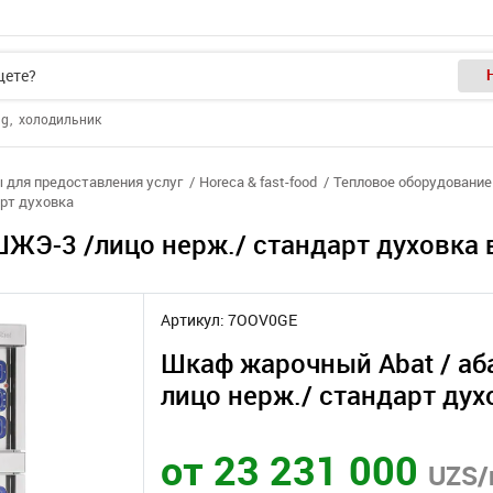
ng
холодильник
 для предоставления услуг
Horeca & fast-food
Тепловое оборудование 
арт духовка
ШЖЭ-3 /лицо нерж./ стандарт духовка 
Артикул: 7OOV0GE
Шкаф жарочный Abat / аб
лицо нерж./ стандарт дух
от 23 231 000
UZS/