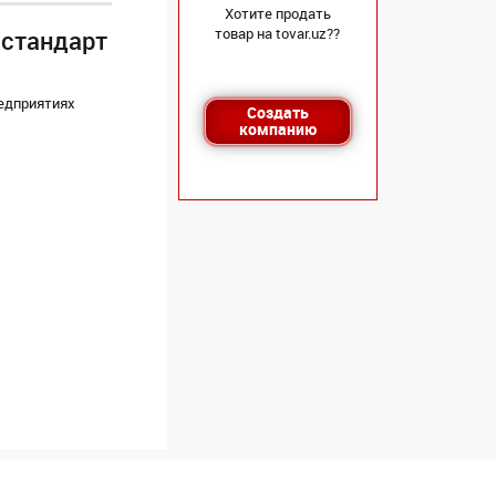
Хотите продать
товар на tovar.uz??
 стандарт
едприятиях
Создать
компанию