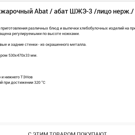
жарочный Abat / абат ШЖЭ-3 /лицо нерж./
приготовления различных блюд и выпечки хлебобулочных изделий на пр
снащена регулируемыми по высоте ножками.
вые и задние стенки - из окрашенного металла.
ером 530х470х33 мм.
 и нижнего ТЭНов
 при достижении 320 °С
С ЭТИМ ТОВАРОМ ПОКУПАЮТ