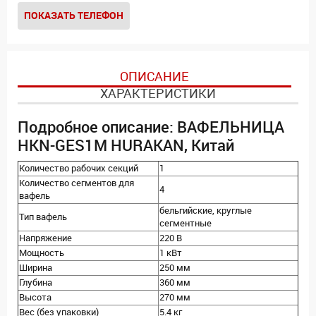
ПОКАЗАТЬ ТЕЛЕФОН
ОПИСАНИЕ
ХАРАКТЕРИСТИКИ
Подробное описание: ВАФЕЛЬНИЦА
HKN-GES1M HURAKAN, Китай
Количество рабочих секций
1
Количество сегментов для
4
вафель
бельгийские, круглые
Тип вафель
сегментные
Напряжение
220 В
Мощность
1 кВт
Ширина
250 мм
Глубина
360 мм
Высота
270 мм
Вес (без упаковки)
5.4 кг