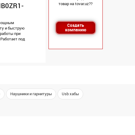
товар на tovar.uz??
NB0ZR1-
 мощным
Создать
оту и быструю
компанию
 работы при
 Работает под
ы
Наушники и гарнитуры
Usb хабы