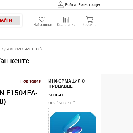
|
Войти
Регистрация
НАЙТИ
Избранное
Сравнение
Корзина
867 / 90NB0ZR1-M01EC0)
Ташкенте
ИНФОРМАЦИЯ О
Под заказ
ПРОДАВЦЕ
/N E1504FA-
SHOP-IT
0)
ООО "SHOP-IT"