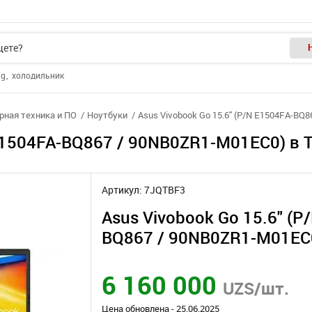
ng
холодильник
ная техника и ПО
Ноутбуки
Asus Vivobook Go 15.6" (P/N E1504FA-BQ
 E1504FA-BQ867 / 90NB0ZR1-M01EC0) в 
Артикул: 7JQTBF3
Asus Vivobook Go 15.6" (P
BQ867 / 90NB0ZR1-M01EC
6 160 000
UZS/шт.
Цена обновлена - 25.06.2025