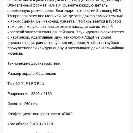
Обновленный формат HDR10+ Оцените каждую деталь,
заложенную режиссером. Благодаря технологии Samsung HDR
TV проявляются все мельчайшие детали даже в самых темных
и ярких сценах. Вы, наконец, узнаете, что скрывается в густой
тьме фильма ужасов, или сможете насладиться истинной
красотой залитого солнцем пейзажа. Звук идеально сочетается
с картинкой. Адаптивный звук Технология Adaptive Sound
идеально подстраивает звук под видеоряд, чтобы вы глубоко
прочувствовали каждую сцену и расслышали даже мельчайшие
нюансы.
Технические характеристики:
Размер экрана: 65 дюймов
Тип: 60 Гц E-LED BLU
Разрешение: 3840 x 2160
Яркость: 250 нит
Коэффициент контрастности: 4700:1
Угол обзора (Г/В): 178:178