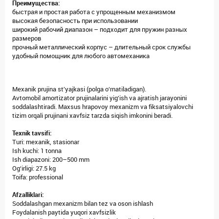
Преимущества:
быстрая и простая работа с упрощенным механизмом
высокая безопасность при использовании
широкий рабочий диапазон – подходит для пружин разных
размеров
прочный металлический корпус – длительный срок службы
удобный помощник для любого автомеханика
Mexanik prujina st’yajkasi (polga o‘rnatiladigan).
Avtomobil amortizator prujinalarini yig‘ish va ajratish jarayonini
soddalashtiradi. Maxsus hrapovoy mexanizm va fiksatsiyalovchi
tizim orqali prujinani xavfsiz tarzda siqish imkonini beradi.
Texnik tavsifi:
Turi: mexanik, stasionar
Ish kuchi: 1 tonna
Ish diapazoni: 200–500 mm
Og‘irligi: 27.5 kg
Toifa: professional
Afzalliklari:
Soddalashgan mexanizm bilan tez va oson ishlash
Foydalanish paytida yuqori xavfsizlik