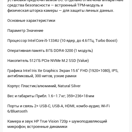
средства безопасности — встроенный TPM-модуль и
физическая шторка камеры — для защиты личных данных.
Основные характеристики
Параметр Значение
Процессор Intel Core i5‑1334U (10 ядер, до 4.6 ГГц, Turbo Boost)
Оперативная память 8 ГБ DDR4‑3200 (1 модуль)
Накопитель 512 ГБ PCIe NVMe M.2 SSD (Value)
Графика Intel Iris Xe Graphics Экран 15.6″ FHD (1920×1080), IPS,
антибликовый, 300 нитов, узкие рамки
Корпус Пластик/алюминий, Natural Silver
Вес и габариты Прибл. 1.6–1.7 кг; 359×236×18 мм
Порты и связь 2× USB-C, USB-A, HDMI, комбо-аудио; Wi-Fi
6/Bluetooth
Камера и звук HP True Vision 720p + шумоподавляющий
микрофон, встроенные динамики