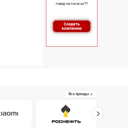
товар на tovar.uz??
Создать
компанию
Все бренды