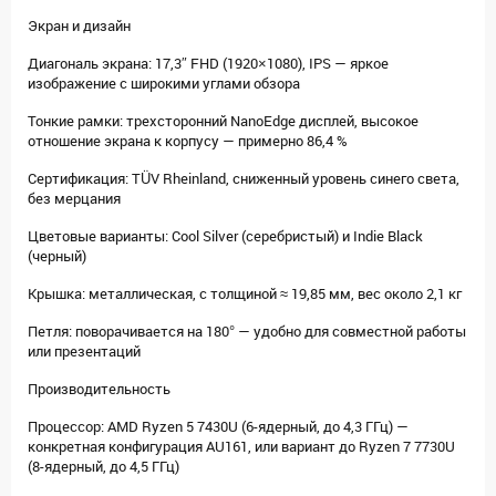
Экран и дизайн
Диагональ экрана: 17,3″ FHD (1920×1080), IPS — яркое
изображение с широкими углами обзора
Тонкие рамки: трехсторонний NanoEdge дисплей, высокое
отношение экрана к корпусу — примерно 86,4 %
Сертификация: TÜV Rheinland, сниженный уровень синего света,
без мерцания
Цветовые варианты: Cool Silver (серебристый) и Indie Black
(черный)
Крышка: металлическая, с толщиной ≈ 19,85 мм, вес около 2,1 кг
Петля: поворачивается на 180° — удобно для совместной работы
или презентаций
Производительность
Процессор: AMD Ryzen 5 7430U (6-ядерный, до 4,3 ГГц) —
конкретная конфигурация AU161, или вариант до Ryzen 7 7730U
(8-ядерный, до 4,5 ГГц)