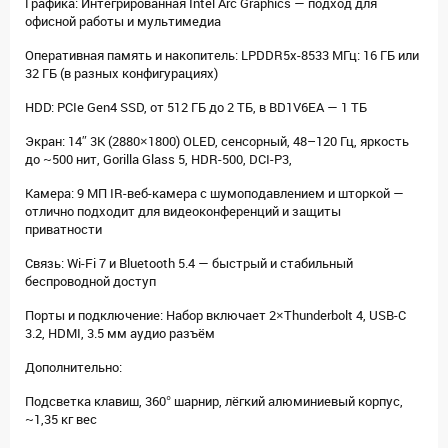
Графика: Интегрированная Intel Arc Graphics — подход для
офисной работы и мультимедиа
Оперативная память и накопитель: LPDDR5x-8533 МГц: 16 ГБ или
32 ГБ (в разных конфигурациях)
HDD: PCIe Gen4 SSD, от 512 ГБ до 2 ТБ, в BD1V6EA — 1 ТБ
Экран: 14″ 3K (2880×1800) OLED, сенсорный, 48–120 Гц, яркость
до ~500 нит, Gorilla Glass 5, HDR-500, DCI-P3,
Камера: 9 МП IR-веб-камера с шумоподавлением и шторкой —
отлично подходит для видеоконференций и защиты
приватности
Связь: Wi-Fi 7 и Bluetooth 5.4 — быстрый и стабильный
беспроводной доступ
Порты и подключение: Набор включает 2×Thunderbolt 4, USB-C
3.2, HDMI, 3.5 мм аудио разъём
Дополнительно:
Подсветка клавиш, 360° шарнир, лёгкий алюминиевый корпус,
~1,35 кг вес