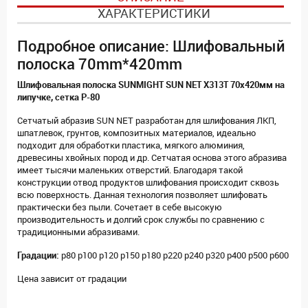
ХАРАКТЕРИСТИКИ
Подробное описание: Шлифовальный
полоска 70mm*420mm
Шлифовальная полоска SUNMIGHT SUN NET X313T 70х420мм на
липучке, сетка P-80
Сетчатый абразив SUN NET разработан для шлифования ЛКП,
шпатлевок, грунтов, композитных материалов, идеально
подходит для обработки пластика, мягкого алюминия,
древесины хвойных пород и др. Сетчатая основа этого абразива
имеет тысячи маленьких отверстий. Благодаря такой
конструкции отвод продуктов шлифования происходит сквозь
всю поверхность. Данная технология позволяет шлифовать
практически без пыли. Сочетает в себе высокую
производительность и долгий срок службы по сравнению с
традиционными абразивами.
Градации:
p80 p100 p120 p150 p180 p220 p240 p320 p400 p500 p600
Цена зависит от градации