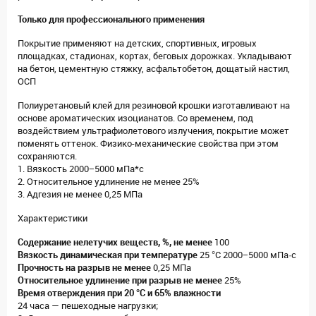
Только для профессионального применения
Покрытие применяют на детских, спортивных, игровых
площадках, стадионах, кортах, беговых дорожках. Укладывают
на бетон, цементную стяжку, асфальтобетон, дощатый настил,
ОСП
Полиуретановый клей для резиновой крошки изготавливают на
основе ароматических изоцианатов. Со временем, под
воздействием ультрафиолетового излучения, покрытие может
поменять оттенок. Физико-механические свойства при этом
сохраняются.
1. Вязкость 2000−5000 мПа*с
2. Относительное удлинение не менее 25%
3. Адгезия не менее 0,25 МПа
Характеристики
Содержание нелетучих веществ, %, не менее
100
Вязкость динамическая при температуре
25 °C 2000−5000 мПа·с
Прочность на разрыв
не менее
0,25 МПа
Относительное удлинение при разрыв не менее
25%
Время отверждения
при 20 °C и 65% влажности
24 часа — пешеходные нагрузки;