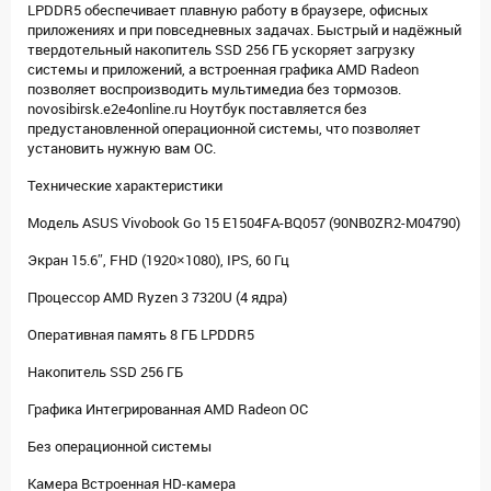
LPDDR5 обеспечивает плавную работу в браузере, офисных
приложениях и при повседневных задачах. Быстрый и надёжный
твердотельный накопитель SSD 256 ГБ ускоряет загрузку
системы и приложений, а встроенная графика AMD Radeon
позволяет воспроизводить мультимедиа без тормозов.
novosibirsk.e2e4online.ru Ноутбук поставляется без
предустановленной операционной системы, что позволяет
установить нужную вам ОС.
Технические характеристики
Модель ASUS Vivobook Go 15 E1504FA-BQ057 (90NB0ZR2-M04790)
Экран 15.6″, FHD (1920×1080), IPS, 60 Гц
Процессор AMD Ryzen 3 7320U (4 ядра)
Оперативная память 8 ГБ LPDDR5
Накопитель SSD 256 ГБ
Графика Интегрированная AMD Radeon ОС
Без операционной системы
Камера Встроенная HD-камера