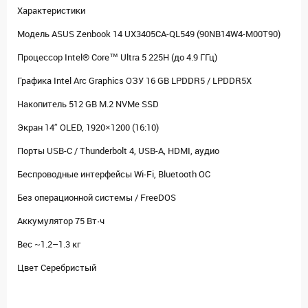
Характеристики
Модель ASUS Zenbook 14 UX3405CA-QL549 (90NB14W4-M00T90)
Процессор Intel® Core™ Ultra 5 225H (до 4.9 ГГц)
Графика Intel Arc Graphics ОЗУ 16 GB LPDDR5 / LPDDR5X
Накопитель 512 GB M.2 NVMe SSD
Экран 14″ OLED, 1920×1200 (16:10)
Порты USB-C / Thunderbolt 4, USB-A, HDMI, аудио
Беспроводные интерфейсы Wi-Fi, Bluetooth ОС
Без операционной системы / FreeDOS
Аккумулятор 75 Вт·ч
Вес ~1.2–1.3 кг
Цвет Серебристый