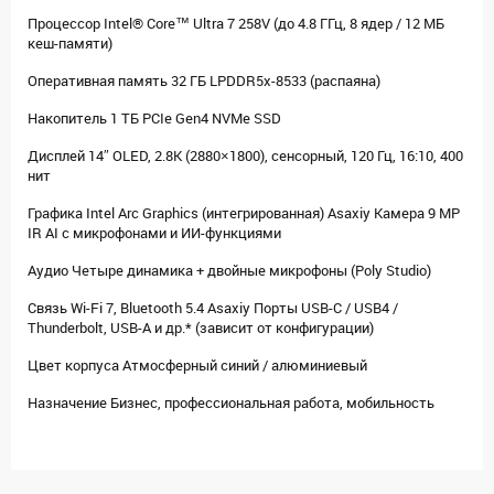
Процессор Intel® Core™ Ultra 7 258V (до 4.8 ГГц, 8 ядер / 12 МБ
кеш-памяти)
Оперативная память 32 ГБ LPDDR5x-8533 (распаяна)
Накопитель 1 ТБ PCIe Gen4 NVMe SSD
Дисплей 14″ OLED, 2.8K (2880×1800), сенсорный, 120 Гц, 16:10, 400
нит
Графика Intel Arc Graphics (интегрированная) Asaxiy Камера 9 MP
IR AI с микрофонами и ИИ-функциями
Аудио Четыре динамика + двойные микрофоны (Poly Studio)
Связь Wi-Fi 7, Bluetooth 5.4 Asaxiy Порты USB-C / USB4 /
Thunderbolt, USB-A и др.* (зависит от конфигурации)
Цвет корпуса Атмосферный синий / алюминиевый
Назначение Бизнес, профессиональная работа, мобильность