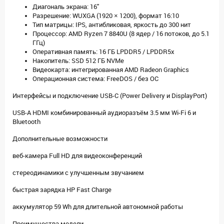
Диагональ экрана: 16"
Разрешение: WUXGA (1920 × 1200), формат 16:10
Тип матрицы: IPS, антибликовая, яркость до 300 нит
Процессор: AMD Ryzen 7 8840U (8 ядер / 16 потоков, до 5.1
ГГц)
Оперативная память: 16 ГБ LPDDR5 / LPDDR5x
Накопитель: SSD 512 ГБ NVMe
Видеокарта: интегрированная AMD Radeon Graphics
Операционная система: FreeDOS / без ОС
Интерфейсы и подключение USB-C (Power Delivery и DisplayPort)
USB-A HDMI комбинированный аудиоразъём 3.5 мм Wi-Fi 6 и
Bluetooth
Дополнительные возможности
веб-камера Full HD для видеоконференций
стереодинамики с улучшенным звучанием
быстрая зарядка HP Fast Charge
аккумулятор 59 Wh для длительной автономной работы
Преимущества модели