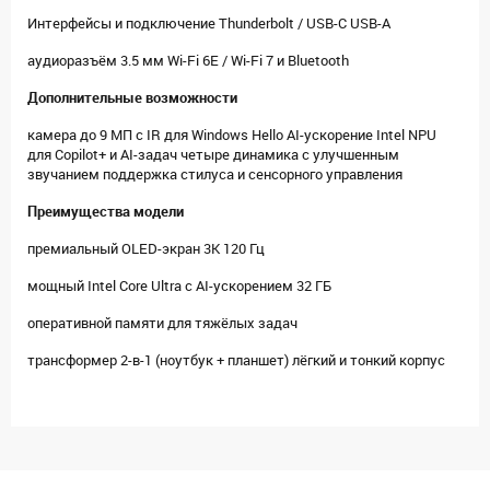
Интерфейсы и подключение Thunderbolt / USB-C USB-A
аудиоразъём 3.5 мм Wi-Fi 6E / Wi-Fi 7 и Bluetooth
Дополнительные возможности
камера до 9 МП с IR для Windows Hello AI-ускорение Intel NPU
для Copilot+ и AI-задач четыре динамика с улучшенным
звучанием поддержка стилуса и сенсорного управления
Преимущества модели
премиальный OLED-экран 3K 120 Гц
мощный Intel Core Ultra с AI-ускорением 32 ГБ
оперативной памяти для тяжёлых задач
трансформер 2-в-1 (ноутбук + планшет) лёгкий и тонкий корпус