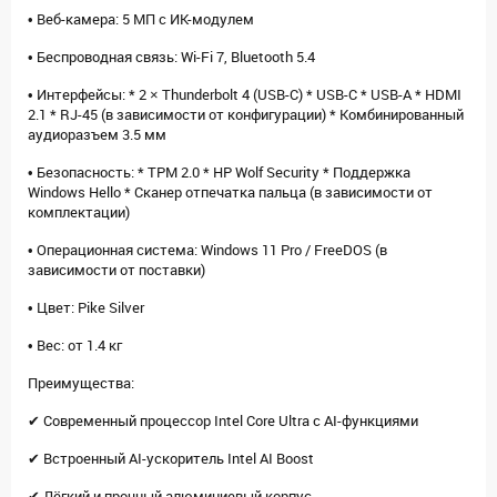
• Веб-камера: 5 МП с ИК-модулем
• Беспроводная связь: Wi-Fi 7, Bluetooth 5.4
• Интерфейсы: * 2 × Thunderbolt 4 (USB-C) * USB-C * USB-A * HDMI
2.1 * RJ-45 (в зависимости от конфигурации) * Комбинированный
аудиоразъем 3.5 мм
• Безопасность: * TPM 2.0 * HP Wolf Security * Поддержка
Windows Hello * Сканер отпечатка пальца (в зависимости от
комплектации)
• Операционная система: Windows 11 Pro / FreeDOS (в
зависимости от поставки)
• Цвет: Pike Silver
• Вес: от 1.4 кг
Преимущества:
✔ Современный процессор Intel Core Ultra с AI-функциями
✔ Встроенный AI-ускоритель Intel AI Boost
✔ Лёгкий и прочный алюминиевый корпус