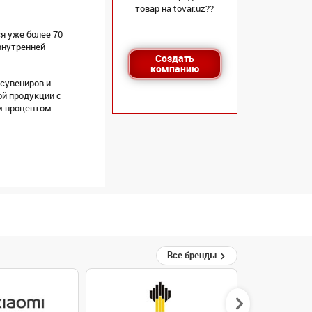
товар на tovar.uz??
я уже более 70
внутренней
Создать
компанию
сувениров и
й продукции с
ым процентом
Все бренды