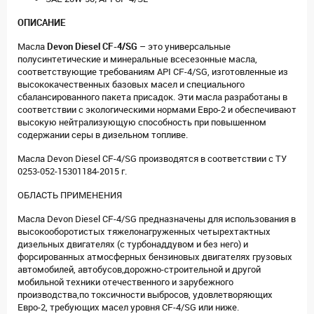
ОПИСАНИЕ
Масла
Devon Diesel CF-4/SG
– это универсальные
полусинтетические и минеральные всесезонные масла,
соответствующие требованиям API CF-4/SG, изготовленные из
высококачественных базовых масел и специального
сбалансированного пакета присадок. Эти масла разработаны в
соответствии с экологическими нормами Евро-2 и обеспечивают
высокую нейтрализующую способность при повышенном
содержании серы в дизельном топливе.
Масла Devon Diesel CF-4/SG производятся в соответствии с ТУ
0253-052-15301184-2015 г.
ОБЛАСТЬ ПРИМЕНЕНИЯ
Масла Devon Diesel CF-4/SG предназначены для использования в
высокооборотистых тяжелонагруженных четырехтактных
дизельных двигателях (с турбонаддувом и без него) и
форсированных атмосферных бензиновых двигателях грузовых
автомобилей, автобусов,дорожно-строительной и другой
мобильной техники отечественного и зарубежного
производства,по токсичности выбросов, удовлетворяющих
Евро-2, требующих масел уровня CF-4/SG или ниже.