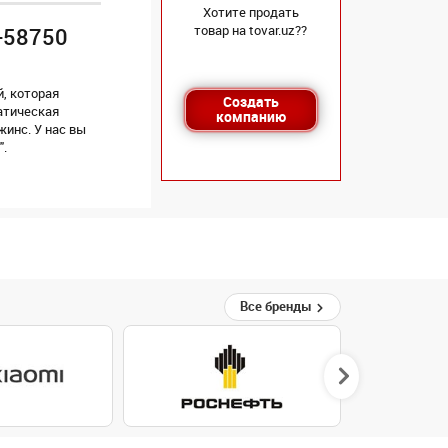
Хотите продать
товар на tovar.uz??
-58750
, которая
Создать
атическая
компанию
жинс. У нас вы
".
Все бренды