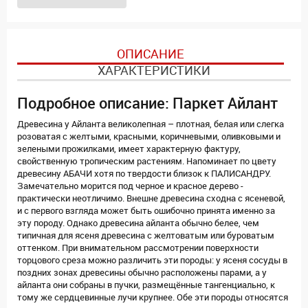
ОПИСАНИЕ
ХАРАКТЕРИСТИКИ
Подробное описание: Паркет Айлант
Древесина у Айланта великолепная – плотная, белая или слегка
розоватая с желтыми, красными, коричневыми, оливковыми и
зелеными прожилками, имеет характерную фактуру,
свойственную тропическим растениям. Напоминает по цвету
древесину АБАЧИ хотя по твердости близок к ПАЛИСАНДРУ.
Замечательно морится под черное и красное дерево -
практически неотличимо. Внешне древесина сходна с ясеневой,
и с первого взгляда может быть ошибочно принята именно за
эту породу. Однако древесина айланта обычно белее, чем
типичная для ясеня древесина с желтоватым или буроватым
оттенком. При внимательном рассмотрении поверхности
торцового среза можно различить эти породы: у ясеня сосуды в
поздних зонах древесины обычно расположены парами, а у
айланта они собраны в пучки, размещённые тангенциально, к
тому же сердцевинные лучи крупнее. Обе эти породы относятся