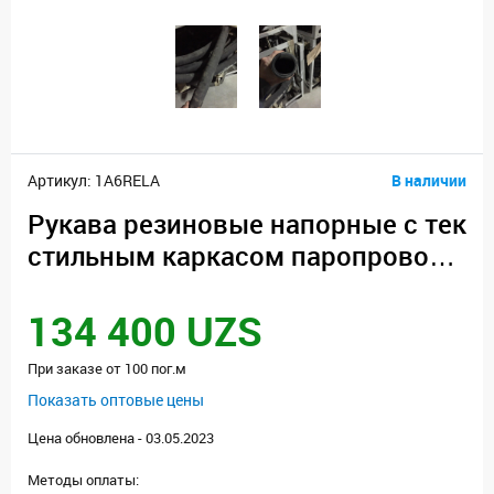
Артикул: 1A6RELA
В наличии
Рукава резиновые напорные с тек
стильным каркасом паропроводн
ые ПАР-2(Х)-25-40-0,8 ТУ-38-6051
57-90
134 400 UZS
При заказе от 100 пог.м
Показать оптовые цены
Цена обновлена - 03.05.2023
Методы оплаты: