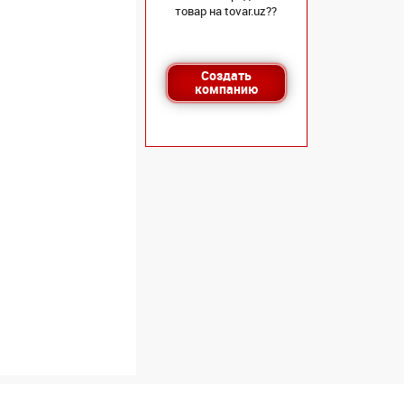
товар на tovar.uz??
Создать
компанию