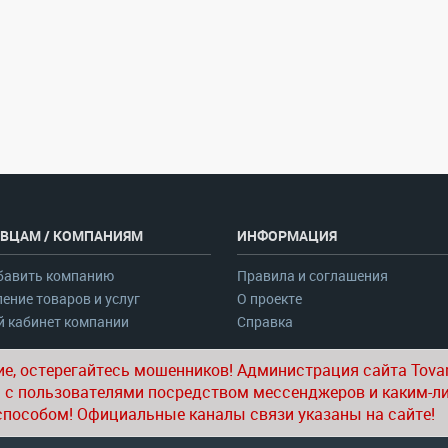
ВЦАМ / КОМПАНИЯМ
ИНФОРМАЦИЯ
бавить компанию
Правила и соглашения
ение товаров и услуг
О проекте
 кабинет компании
Справка
е, остерегайтесь мошенников! Администрация сайта Tovar
 с пользователями посредством мессенджеров и каким-л
способом! Официальные каналы связи указаны на сайте!
© 2020-2026 tovar.uz | Все права защищены