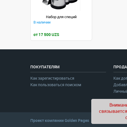
Набор для специй
В наличии
от 17 500 UZS
ПОКУПАТЕЛЯМ
ПРОДА
Как зарегистироваться
Как до
Как пользоваться поиском
Добавл
Личный
Внимани
связывается
Проект компании
Golden Pages