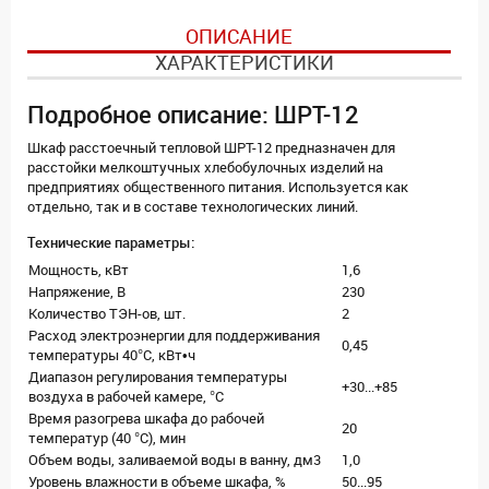
ОПИСАНИЕ
ХАРАКТЕРИСТИКИ
Подробное описание: ШРТ-12
Шкаф расстоечный тепловой ШРТ-12 предназначен для
расстойки мелкоштучных хлебобулочных изделий на
предприятиях общественного питания. Используется как
отдельно, так и в составе технологических линий.
Технические параметры:
Мощность, кВт
1,6
Напряжение, В
230
Количество ТЭН-ов, шт.
2
Расход электроэнергии для поддерживания
0,45
температуры 40°С, кВт•ч
Диапазон регулирования температуры
+30...+85
воздуха в рабочей камере, °С
Время разогрева шкафа до рабочей
20
температур (40 °С), мин
Объем воды, заливаемой воды в ванну, дм3
1,0
Уровень влажности в объеме шкафа, %
50...95